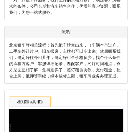
求的条件，公司长期和汽车销售合作，优质的客户资源，联系
我们，为您一站式服务。
流程
北京租车牌相关流程：首先把车牌空出来，（车辆本市过户、
二手车外迁过户、旧车报废，车牌都可以空出来）然后联系我
们，确定好往外租几年，确定好租金价格多少，找个什么条件
的承租方客户，客服详细记录，匹配客户，约好时间地点，双
方见面互相了解，觉得踏实了，签订租赁协议，支付租金，配
合上牌，抵押等手续，绿本放标主那，租车牌业务办理完成。
相关图片(共1图)