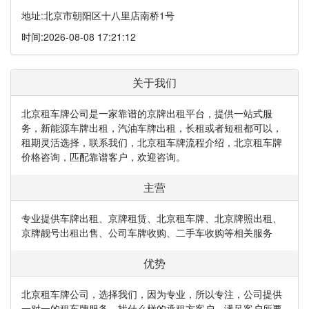
地址:
北京市朝阳区十八里店南桥1号
时间:
2026-08-08 17:21:12
关于我们
北京租车牌公司是一家靠谱的京牌出租平台，提供一站式服
务，新能源车牌出租，汽油车牌出租，长租或者短租都可以，
租期灵活选择，联系我们，北京租车牌流程介绍，北京租车牌
价格咨询，匹配靠谱客户，欢迎咨询。
主营
专业提供车牌出租、京牌租赁、北京租车牌、北京牌照出租、
京牌靓号出租出售、公司车牌收购、二手车收购等相关服务
优势
北京租车牌公司，选择我们，因为专业，所以专注，公司提供
一对一的租车牌服务，找什么样的承租方客户，满足客户所要